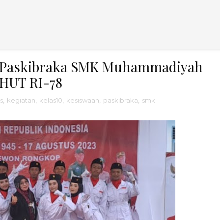
: Paskibraka SMK Muhammadiyah
 HUT RI-78
s
,
kegiatan
,
kelas10
,
kesiswaan
,
paskibraka
,
smk