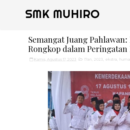
SMK MUHIRO
Semangat Juang Pahlawan
Rongkop dalam Peringatan
Kamis, Agustus 17, 2023
17an
,
2023
,
ekstra
,
huma