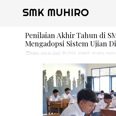
SMK MUHIRO
Penilaian Akhir Tahun di
Mengadopsi Sistem Ujian Di
Rabu, Juni 14, 2023
2023
,
adaptif
,
ismuba
,
kejur